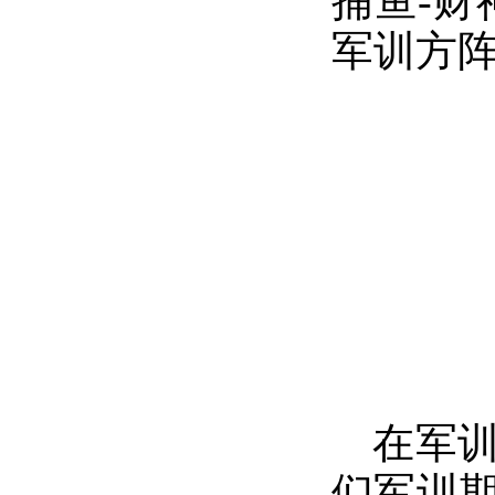
捕鱼-财
军训方
在军
们军训